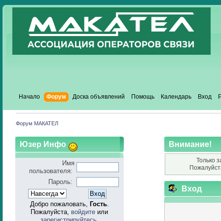
Начало
Форум
Доска объявлений
Помощь
Календарь
Вход
Форум МАКАТЕЛ
Юзер Инфо
Внимание!
Только з
Имя
Пожалуйст
пользователя:
Пароль:
Вход
Добро пожаловать,
Гость
.
Пожалуйста,
войдите
или
зарегистрируйтесь
.