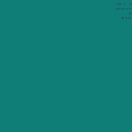
SMF 2.0.18
SimplePortal
S
XHTML