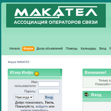
Начало
Форум
Доска объявлений
Помощь
Календарь
Вход
Форум МАКАТЕЛ
Юзер Инфо
Внимание!
Только з
Имя
Пожалуйст
пользователя:
Пароль:
Вход
Добро пожаловать,
Гость
.
Пожалуйста,
войдите
или
зарегистрируйтесь
.