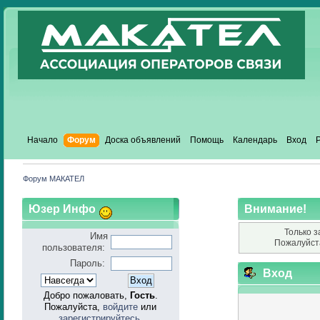
Начало
Форум
Доска объявлений
Помощь
Календарь
Вход
Форум МАКАТЕЛ
Юзер Инфо
Внимание!
Только з
Имя
Пожалуйст
пользователя:
Пароль:
Вход
Добро пожаловать,
Гость
.
Пожалуйста,
войдите
или
зарегистрируйтесь
.