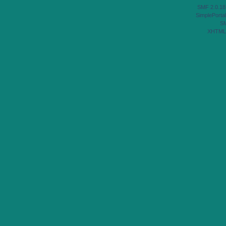
SMF 2.0.18
SimplePortal
S
XHTML