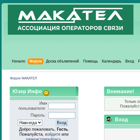
Начало
Форум
Доска объявлений
Помощь
Календарь
Вход
Форум МАКАТЕЛ
Юзер Инфо
Внимание!
Только з
Имя
Пожалуйст
пользователя:
Пароль:
Вход
Добро пожаловать,
Гость
.
Пожалуйста,
войдите
или
зарегистрируйтесь
.