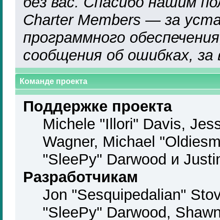
без вас. Спасибо нашим по
Charter Members — за уст
программного обеспечения,
сообщения об ошибках, за
Команде проекта
Поддержке проекта
Michele "Illori" Davis, Jes
Wagner, Michael "Oldies
"SleePy" Darwood и Justi
Разработчикам
Jon "Sesquipedalian" Stov
"SleePy" Darwood, Shawn 