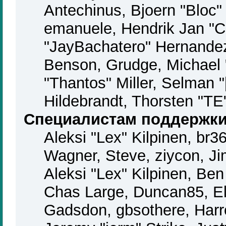
Antechinus, Bjoern "Bloc"
emanuele, Hendrik Jan "C
"JayBachatero" Hernandez
Benson, Grudge, Michael
"Thantos" Miller, Selman 
Hildebrandt, Thorsten "TE
Специалистам поддержк
Aleksi "Lex" Kilpinen, br3
Wagner, Steve, ziycon, Ji
Aleksi "Lex" Kilpinen, Be
Chas Large, Duncan85, El
Gadsdon, gbsothere, Harr