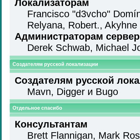
Локализаторам
Francisco "d3vcho" Domín
Relyana, Robert., Akyhne
Администраторам серве
Derek Schwab, Michael Jo
Создателям русской локализации
Создателям русской лок
Mavn, Digger и Bugo
Отдельное спасибо
Консультантам
Brett Flannigan, Mark Ro