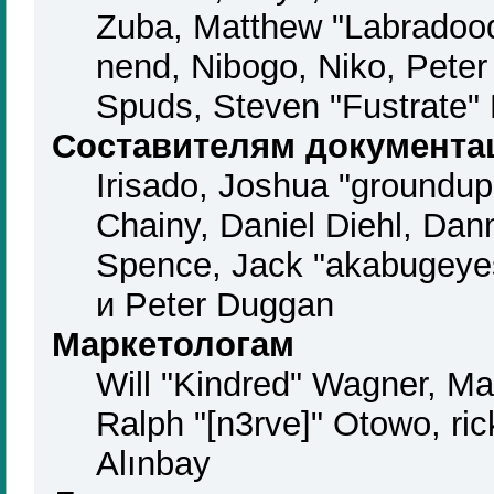
Zuba, Matthew "Labradood
nend, Nibogo, Niko, Peter 
Spuds, Steven "Fustrate"
Составителям документа
Irisado, Joshua "groundup
Chainy, Daniel Diehl, Dan
Spence, Jack "akabugeyes
и Peter Duggan
Маркетологам
Will "Kindred" Wagner, M
Ralph "[n3rve]" Otowo, ri
Alınbay