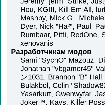
Jeremy "jerm" Strike, Jus
Hou, KGIII, Kill Em All, lu
Mashby, Mick G., Michele "
Dyer, Nick "Ha²", Paul_Pa
Rumbaar, Pitti, RedOne, 
xenovanis
Разработчикам модов
Sami "SychO" Mazouz, Di
Jonathan "vbgamer45" Va
ン1031, Brannon "B" Hall,
Bulakbol, Colin "Shadow82
Yasarkurt, Gwenwyfar, Ja
Joker™, Kays, Killer Pos