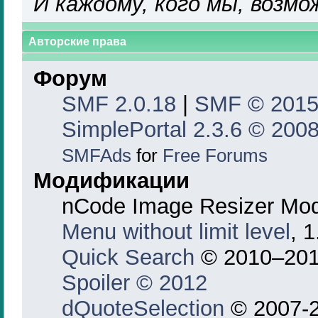
И каждому, кого мы, возмо
Авторские права
Форум
SMF 2.0.18
|
SMF © 201
SimplePortal 2.3.6 © 2008
SMFAds
for
Free Forums
Модификации
nCode Image Resizer Mo
Menu without limit level
, 
Quick Search
© 2010–201
Spoiler © 2012
dQuoteSelection
© 2007-2