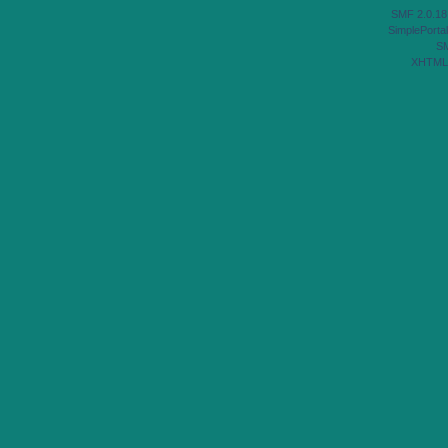
SMF 2.0.18
SimplePortal
S
XHTML