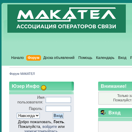
Начало
Форум
Доска объявлений
Помощь
Календарь
Вход
Форум МАКАТЕЛ
Юзер Инфо
Внимание!
Только з
Имя
Пожалуйст
пользователя:
Пароль:
Вход
Добро пожаловать,
Гость
.
Пожалуйста,
войдите
или
зарегистрируйтесь
.