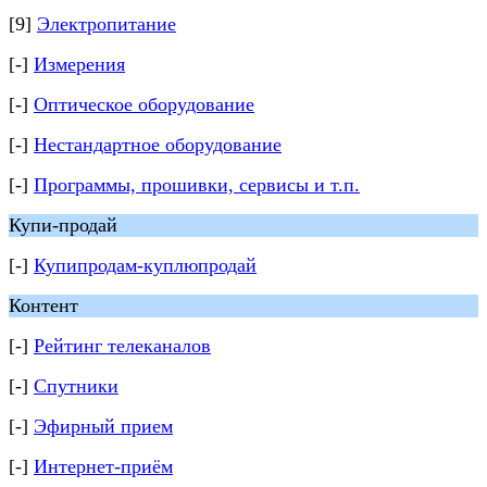
[9]
Электропитание
[-]
Измерения
[-]
Оптическое оборудование
[-]
Нестандартное оборудование
[-]
Программы, прошивки, сервисы и т.п.
Купи-продай
[-]
Купипродам-куплюпродай
Контент
[-]
Рейтинг телеканалов
[-]
Спутники
[-]
Эфирный прием
[-]
Интернет-приём