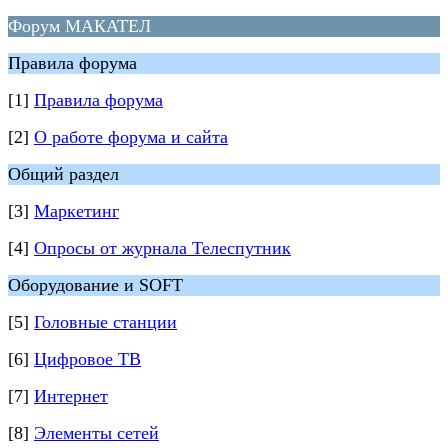
Форум МАКАТЕЛ
Правила форума
[1]
Правила форума
[2]
О работе форума и сайта
Общий раздел
[3]
Маркетинг
[4]
Опросы от журнала Телеспутник
Оборудование и SOFT
[5]
Головные станции
[6]
Цифровое ТВ
[7]
Интернет
[8]
Элементы сетей