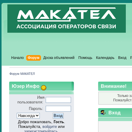
Начало
Форум
Доска объявлений
Помощь
Календарь
Вход
Форум МАКАТЕЛ
Юзер Инфо
Внимание!
Только з
Имя
Пожалуйст
пользователя:
Пароль:
Вход
Добро пожаловать,
Гость
.
Пожалуйста,
войдите
или
зарегистрируйтесь
.