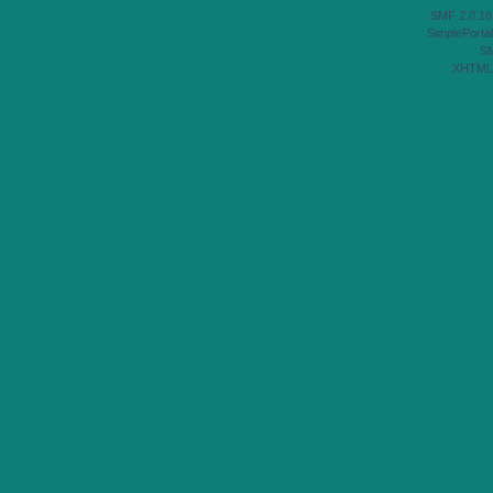
SMF 2.0.18
SimplePortal
S
XHTML