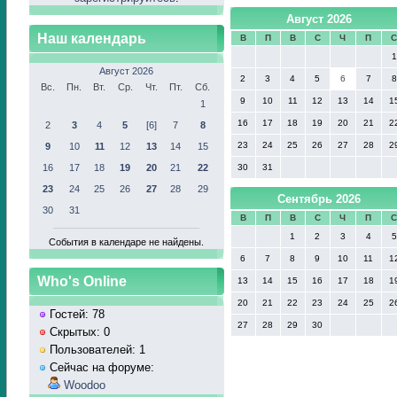
Август 2026
Наш календарь
В
П
В
С
Ч
П
1
Август 2026
2
3
4
5
6
7
8
Вс.
Пн.
Вт.
Ср.
Чт.
Пт.
Сб.
9
10
11
12
13
14
1
1
16
17
18
19
20
21
2
2
3
4
5
[6]
7
8
23
24
25
26
27
28
2
9
10
11
12
13
14
15
16
17
18
19
20
21
22
30
31
23
24
25
26
27
28
29
Сентябрь 2026
30
31
В
П
В
С
Ч
П
1
2
3
4
5
События в календаре не найдены.
6
7
8
9
10
11
1
Who's Online
13
14
15
16
17
18
1
20
21
22
23
24
25
2
Гостей: 78
27
28
29
30
Скрытых: 0
Пользователей: 1
Сейчас на форуме:
Woodoo