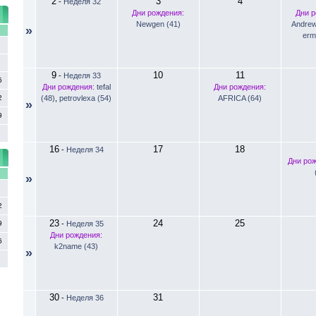
2
3
4
-
Неделя 32
Дни рождения:
Дни р
Newgen (41)
Andrew
»
С
erm
9
10
11
-
Неделя 33
5
Дни рождения:
tefal
Дни рождения:
2
(48)
,
petrovlexa (54)
AFRICA (64)
»
9
16
17
18
-
Неделя 34
Дни ро
С
»
2
23
24
25
9
-
Неделя 35
Дни рождения:
6
k2name (43)
»
30
31
-
Неделя 36