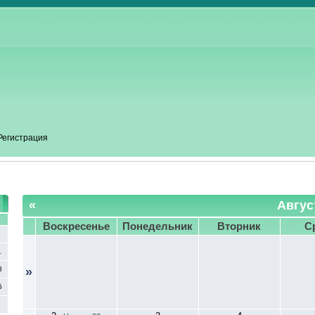
Регистрация
«
Авгус
С
Воскресенье
Понедельник
Вторник
С
1
8
»
5