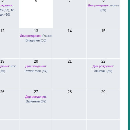
5
6
7
8
ождения:
Дни рождения:
iegres
B (57)
,
tv-
(59)
ak (60)
12
13
14
15
Дни рождения:
Глазов
Владилен (55)
19
20
21
22
ждения:
Krio
Дни рождения:
Дни рождения:
(46)
PowerPack (47)
ekumax (59)
26
27
28
29
Дни рождения:
Валентин (69)