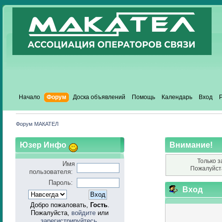
Начало
Форум
Доска объявлений
Помощь
Календарь
Вход
Форум МАКАТЕЛ
Юзер Инфо
Внимание!
Только з
Имя
Пожалуйст
пользователя:
Пароль:
Вход
Добро пожаловать,
Гость
.
Пожалуйста,
войдите
или
зарегистрируйтесь
.