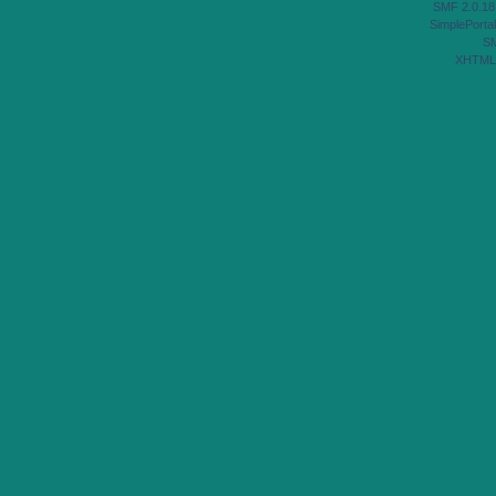
SMF 2.0.18
SimplePortal
S
XHTML