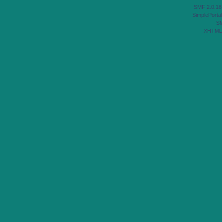
SMF 2.0.18
SimplePortal
S
XHTML