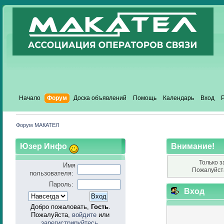
Начало
Форум
Доска объявлений
Помощь
Календарь
Вход
Форум МАКАТЕЛ
Юзер Инфо
Внимание!
Только з
Имя
Пожалуйст
пользователя:
Пароль:
Вход
Добро пожаловать,
Гость
.
Пожалуйста,
войдите
или
зарегистрируйтесь
.