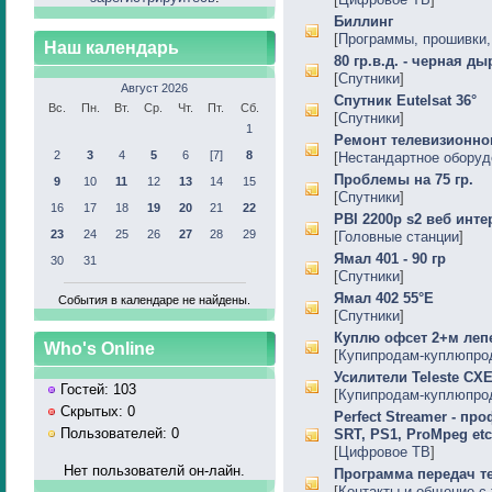
Биллинг
[
Программы, прошивки, 
Наш календарь
80 гр.в.д. - черная ды
[
Спутники
]
Август 2026
Спутник Eutelsat 36°
Вс.
Пн.
Вт.
Ср.
Чт.
Пт.
Сб.
[
Спутники
]
1
Ремонт телевизионног
2
3
4
5
6
[7]
8
[
Нестандартное оборуд
Проблемы на 75 гр.
9
10
11
12
13
14
15
[
Спутники
]
16
17
18
19
20
21
22
PBI 2200p s2 веб инте
23
24
25
26
27
28
29
[
Головные станции
]
Ямал 401 - 90 гр
30
31
[
Спутники
]
Ямал 402 55°Е
События в календаре не найдены.
[
Спутники
]
Куплю офсет 2+м леп
Who's Online
[
Купипродам-куплюпро
Усилители Teleste CX
Гостей: 103
[
Купипродам-куплюпро
Скрытых: 0
Perfect Streamer - п
Пользователей: 0
SRT, PS1, ProMpeg etc
[
Цифровое ТВ
]
Нет пользователй он-лайн.
Программа передач т
[
Контакты и общение с