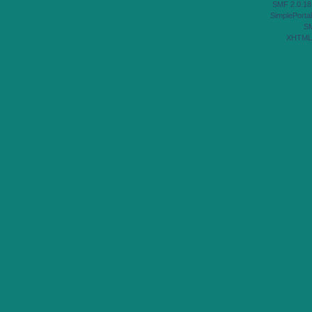
SMF 2.0.18
SimplePortal
S
XHTML