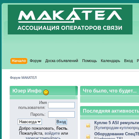
Начало
Форум
Доска объявлений
Помощь
Календарь
Вход
Р
Форум МАКАТЕЛ
Юзер Инфо
Что было, что будет...
Имя
пользователя:
Последняя активность
Пароль:
Куплю 5 ASI ремульти
[
Купипродам-куплюпро
Добро пожаловать,
Гость
.
Пожалуйста,
войдите
или
Оборудование СпецТ
зарегистрируйтесь
.
[
Цифровое ТВ
]